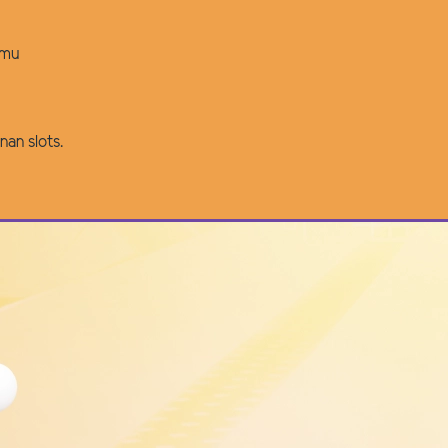
amu
nan slots.