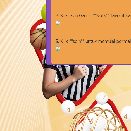
2. Klik ikon Game ""Slots"" favorit k
3. Klik ""spin"" untuk memulai permai