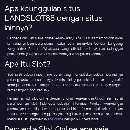
Apa keunggulan situs
LANDSLOT88 dengan situs
lainnya?
Berbeda dari situs slot online kebanyakan, LANDSLOT88 memprioritaskan
kenyamanan bagi para pemain dalam bermain melalui Obrolan Langsung
yang online 24 jam, Whatsapp yang dikelola oleh layanan pelanggan
profesional yang siap membantu Anda jika mengalami kendala.
Apa itu Slot?
Slot ialah sebuah mesin perjudian yang menciptakan sebuah permainan
peluang untuk konsumennya. Mesin slot juga dikenal secara pejoratif
sebagai bandit satu-tangan. Apa itu permainan slot online dengan tingkat
kemenangan tinggi hari ini?
Permainan judi slot online dengan tingkat kemenangan tinggi ialah istilah
para pemain slot Indonesia sebagai informasi tingkat kemenangan
permainan slot online tertinggi pada hari ini. Informasi slot online dengan
tingkat kemenangan tinggi banyak digunakan para pemain slot untuk
memulai suatu permainan
slot online
dengan RTP tertinggi.
Penyedia Slot Online apa saja