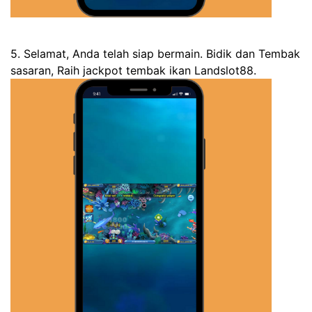
5. Selamat, Anda telah siap bermain. Bidik dan Tembak
sasaran, Raih jackpot tembak ikan Landslot88.