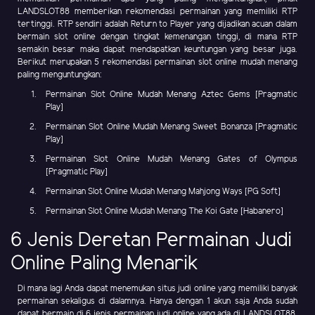
LANDSLOT88 memberikan rekomendasi permainan yang memiliki RTP
tertinggi. RTP sendiri adalah Return to Player yang dijadikan acuan dalam
bermain slot online dengan tingkat kemenangan tinggi, di mana RTP
semakin besar maka dapat mendapatkan keuntungan yang besar juga.
Berikut merupakan 5 rekomendasi permainan slot online mudah menang
paling menguntungkan:
Permainan Slot Online Mudah Menang Aztec Gems [Pragmatic
Play]
Permainan Slot Online Mudah Menang Sweet Bonanza [Pragmatic
Play]
Permainan Slot Online Mudah Menang Gates of Olympus
[Pragmatic Play]
Permainan Slot Online Mudah Menang Mahjong Ways [PG Soft]
Permainan Slot Online Mudah Menang The Koi Gate [Habanero]
6 Jenis Deretan Permainan Judi
Online Paling Menarik
Di mana lagi Anda dapat menemukan situs judi online yang memiliki banyak
permainan sekaligus di dalamnya. Hanya dengan 1 akun saja Anda sudah
dapat bermain di 6 jenis permainan judi online yang ada di LANDSLOT88.