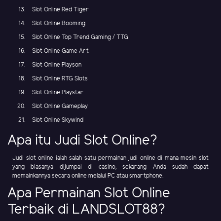
Slot Online Red Tiger
Slot Online Booming
Slot Online Top Trend Gaming / TTG
Slot Online Game Art
Slot Online Playson
Slot Online RTG Slots
Slot Online Playstar
Slot Online Gameplay
Slot Online Skywind
Apa itu Judi Slot Online?
Judi slot online ialah salah satu permainan judi online di mana mesin slot
yang biasanya dijumpai di casino, sekarang Anda sudah dapat
memainkannya secara online melalui PC atau smartphone.
Apa Permainan Slot Online
Terbaik di LANDSLOT88?