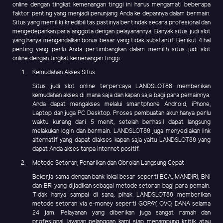
online dengan tingkat kemenangan tinggi ini harus mengamati beberapa
faktor penting yang menjadi penunjang Anda ke depannya dalam bermain.
Situs yang memiliki kredibilitas pastinya bertindak secara profesional dan
mengedepankan para anggota dengan pelayanannya. Banyak situs judi slot
yang hanya mengandalkan bonus besar yang tidak substantif. Berikut 4 hal
penting yang perlu Anda pertimbangkan dalam memilih situs judi slot
online dengan tingkat kemenangan tinggi :
Kemudahan Akses Situs
Situs judi slot online terpercaya LANDSLOT88 memberikan
kemudahan akses di mana saja dan kapan saja bagi para pemainnya.
Anda dapat mengakses melalui smartphone Android, iPhone,
Laptop dan juga PC Desktop. Proses pembuatan akun hanya perlu
waktu kurang dari 5 menit, setelah berhasil dapat langsung
melakukan login dan bermain. LANDSLOT88 juga menyediakan link
alternatif yang dapat diakses kapan saja yaitu LANDSLOT88 yang
dapat Anda akses tanpa internet positif.
Metode Setoran, Penarikan dan Obrolan Langsung Cepat
Bekerja sama dengan bank lokal besar seperti BCA, MANDIRI, BNI
dan BRI yang dijadikan sebagai metode setoran bagi para pemain.
Tidak hanya sampai di sana, pihak LANDSLOT88 memberikan
metode setoran via e-money seperti GOPAY, OVO, DANA selama
24 jam. Pelayanan yang diberikan juga sangat ramah dan
profesional, layanan pelanggan kami siap menampung kritik atau