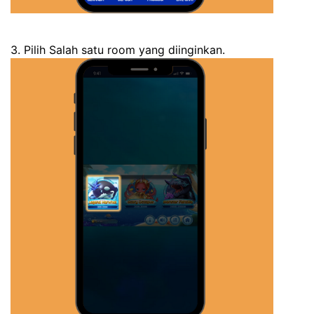
3. Pilih Salah satu room yang diinginkan.