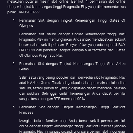
melakukan putaran mesin slot online. Berikut 4 permainan slot online
dengan tingkat kemenangan tinggi Pragmatic Play yang direkomendasikan
pihak LANDSLOT88 :
Permainan Slot dengan Tingkat Kemenangan Tinggi Gates Of
Olympus
Permainan slot online dengan tingkat kemenangan tinggi dari
Pragmatic Play ini memungkinkan Anda untuk mendapatkan jackpot
besar dalam sekali putaran. Banyak fitur yang ada seperti BUY
FREESPIN dan perkalian jackpot dengan nilai fantastis dari Gates
Of Olympus Pragmatic Play.
Permainan Slot dengan Tingkat Kemenangan Tinggi Star Aztec
Gems
Salah satu yang paling populer dari penyedia slot Pragmatic Play
adalah Aztec Gems. Tidak ada jackpot dalam permainan slot online
satu ini, tetapi perkalian yang didapatkan dapat mencapai belasan
dan puluhan. Sehingga jumlah kemenangan Anda dapat bernilai
sangat besar dengan RTP mencapai 90%.
Permainan Slot dengan Tingkat Kemenangan Tinggi Starlight
Princess
Mungkin belum familiar bagi Anda, benar sekali permainan slot
online dengan tingkat kemenangan tinggi Starlight Princess jebolan
Pragmatic Play ini sangat digandrungi para pemain slot Indonesia.