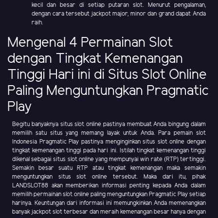
kecil dan besar di setiap putaran slot. Menurut pengalaman,
dengan cara tersebut jackpot major, minor dan grand dapat Anda
raih.
Mengenal 4 Permainan Slot
dengan Tingkat Kemenangan
Tinggi Hari ini di Situs Slot Online
Paling Menguntungkan Pragmatic
Play
Begitu banyaknya situs slot online pastinya membuat Anda bingung dalam
memilih satu situs yang memang layak untuk Anda. Para pemain slot
Indonesia Pragmatic Play pastinya menginginkan situs slot online dengan
tingkat kemenangan tinggi pada hari ini. Istilah tingkat kemenangan tinggi
dikenal sebagai situs slot online yang mempunyai win rate (RTP) tertinggi.
Semakin besar suatu RTP atau tingkat kemenangan maka semakin
menguntungkan situs slot online tersebut. Maka dari itu, pihak
LANDSLOT88 akan memberikan informasi penting kepada Anda dalam
memilih permainan slot online paling menguntungkan Pragmatic Play setiap
harinya. Keuntungan dari informasi ini memungkinkan Anda memenangkan
banyak jackpot slot terbesar dan meraih kemenangan besar hanya dengan