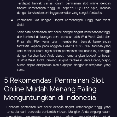
Terdapat banyak variasi dalam permainan slot online dengan
tingkat kemenangan tinggi ini seperti Buy Free Spin, Taruhan
dengan taruhan besar hingga perkalian yang sangat fantastis.
Permainan Slot dengan Tingkat Kemenangan Tinggi Wild West
Gold
Salah satu permainan slot online dengan tingkat kemenangan tinggi
dan terkenal di kalangan para penaruh ialah Wild West Gold dari
Pragmatic Play yang telah memberikan banyak kemenangan
fantastis kepada para anggota LANDSLOT88. Nilai taruhan yang
kecil menjadi keuntungan dalam permainan slot online ini, sehingga
dengan taruhan kecil Anda dapat memenangkan jackpot terbesar
di Wild West Gold. Ranking jackpot terbesar dari Grand, Major,
Minor dapat didapatkan oleh siapapun dengan kesempatan yang
sama.
5 Rekomendasi Permainan Slot
Online Mudah Menang Paling
Menguntungkan di Indonesia
Beragam permainan slot online dengan tingkat kemenangan tinggi yang
tersedia dari penyedia berjumlah ribuan. Mungkin Anda bingung dalam
memainkan permainan apa yang paling menguntungkan, pihak